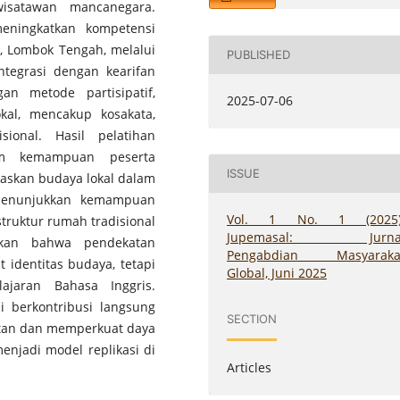
wisatawan mancanegara.
eningkatkan kompetensi
, Lombok Tengah, melalui
PUBLISHED
integrasi dengan kearifan
an metode partisipatif,
2025-07-06
okal, mencakup kosakata,
sional. Hasil pelatihan
lam kemampuan peserta
ISSUE
askan budaya lokal dalam
 menunjukkan kemampuan
Vol. 1 No. 1 (2025)
struktur rumah tradisional
Jupemasal: Jurna
ikan bahwa pendekatan
Pengabdian Masyaraka
 identitas budaya, tetapi
Global, Juni 2025
ajaran Bahasa Inggris.
 berkontribusi langsung
SECTION
tan dan memperkuat daya
menjadi model replikasi di
Articles