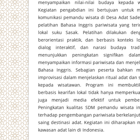
menyampaikan nilai-nilai budaya kepada 
Kegiatan pengabdian ini bertujuan untuk m
komunikasi pemandu wisata di Desa Adat Sade
pelatihan Bahasa Inggris pariwisata yang ter
lokal suku Sasak. Pelatihan dilakukan deng
berorientasi praktik, dan berbasis konteks l
dialog interaktif, dan narasi budaya tradi
menunjukkan peningkatan signifikan da
menyampaikan informasi pariwisata dan menjel
Bahasa Inggris. Sebagian peserta bahkan
improvisasi dalam menjelaskan ritual adat dan 
kepada wisatawan. Program ini membukt
berbasis kearifan lokal tidak hanya memperkuat
juga menjadi media efektif untuk pembel
Peningkatan kualitas SDM pemandu wisata ini
terhadap pengembangan pariwisata berkelanju
saing destinasi adat. Kegiatan ini diharapkan 
kawasan adat lain di Indonesia.